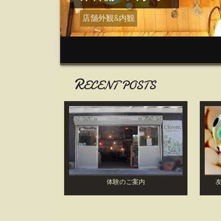
店舗外観&内観
R
ECENT POSTS
体験のご案内
友