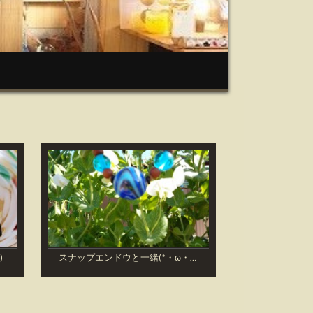
)
スナップエンドウと一緒(*・ω・)ノ