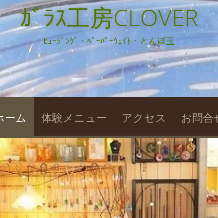
ｶﾞﾗｽ工房CLOVER
ﾋｭｰｼﾞﾝｸﾞ・ﾍﾟｰﾊﾟｰｳｪｲﾄ・とんぼ玉
kip
ホーム
体験メニュー
アクセス
お問合
o
ontent