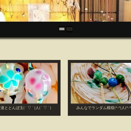
達ととんぼ玉( ´ ▽ ` )人( ´ ▽ ` )
みんなでランダム模様(^-^)人(^-^