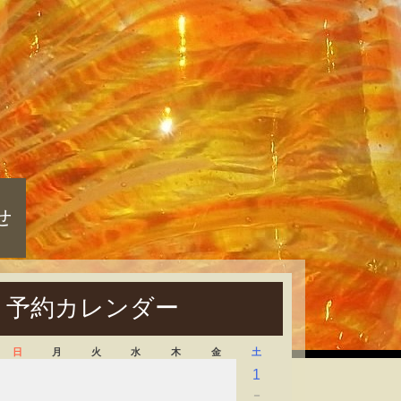
せ
予約カレンダー
日
月
火
水
木
金
土
1
－