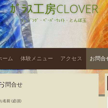
ｶﾞﾗｽ工房CLOVER
ﾋｭｰｼﾞﾝｸﾞ・ﾍﾟｰﾊﾟｰｳｪｲﾄ・とんぼ玉
kip
ホーム
体験メニュー
アクセス
お問合
o
ontent
お
問合せ
お名前 (必須)