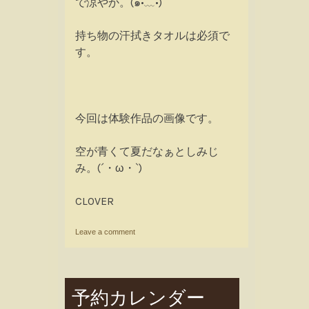
で涼やか。(๑•﹏•)
持ち物の汗拭きタオルは必須で
す。
今回は体験作品の画像です。
空が青くて夏だなぁとしみじ
み。(´・ω・`)
CLOVER
Leave a comment
予約カレンダー