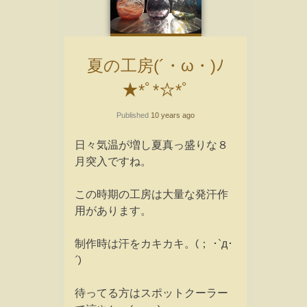
夏の工房(´・ω・)ﾉ
★*ﾟ*☆*ﾟ
Published
10 years ago
日々気温が増し夏真っ盛りな８
月突入ですね。
この時期の工房は大量な発汗作
用があります。
制作時は汗をカキカキ。(； ･`д･
´)
待ってる方はスポットクーラー