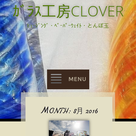
ｶﾞﾗｽ工房CLOVER
ﾋｭｰｼﾞﾝｸﾞ・ﾍﾟｰﾊﾟｰｳｪｲﾄ・とんぼ玉
MENU
Skip
M
ONTH:
8月 2016
to
content