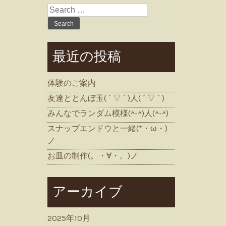
Search
for:
最近の投稿
体験のご案内
友達ととんぼ玉( ´ ▽ ` )人( ´ ▽ ` )
みんなでランダム模様(^-^)人(^-^)
スナップエンドウと一緒(*・ω・)
ノ
お皿の制作(。・∀・。)ノ
アーカイブ
2025年10月