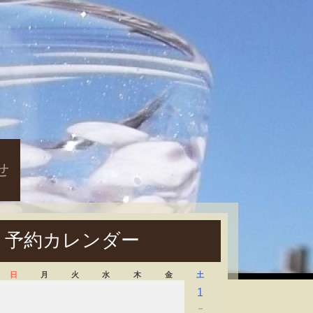
せ
予約カレンダー
日
月
火
水
木
金
土
1
－