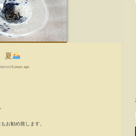
夏
blished
8 years ago
で
意もお勧め致します。