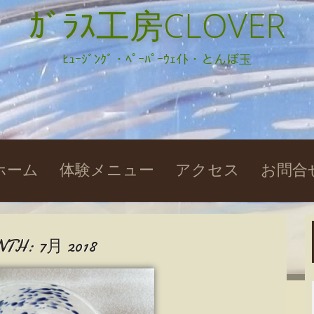
ｶﾞﾗｽ工房CLOVER
ﾋｭｰｼﾞﾝｸﾞ・ﾍﾟｰﾊﾟｰｳｪｲﾄ・とんぼ玉
kip
ホーム
体験メニュー
アクセス
お問合
o
ontent
NTH:
7月 2018