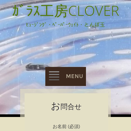
ｶﾞﾗｽ工房CLOVER
ﾋｭｰｼﾞﾝｸﾞ・ﾍﾟｰﾊﾟｰｳｪｲﾄ・とんぼ玉
MENU
Skip
お
問合せ
to
content
お名前 (必須)