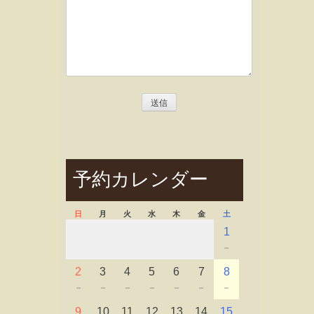
予約カレンダー
日
月
火
水
木
金
土
1
－
2
3
4
5
6
7
8
－
－
－
－
－
－
－
9
10
11
12
13
14
15