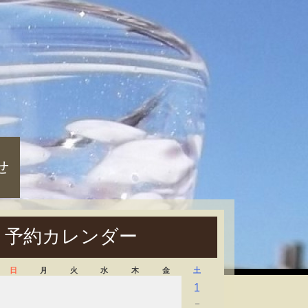
せ
予約カレンダー
日
月
火
水
木
金
土
1
－