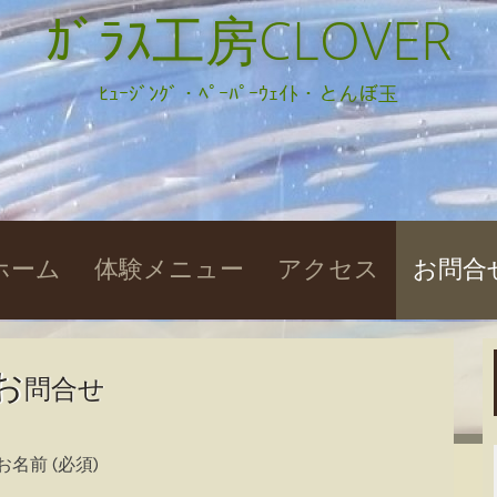
ｶﾞﾗｽ工房CLOVER
ﾋｭｰｼﾞﾝｸﾞ・ﾍﾟｰﾊﾟｰｳｪｲﾄ・とんぼ玉
kip
ホーム
体験メニュー
アクセス
お問合
o
ontent
お
問合せ
お名前 (必須)