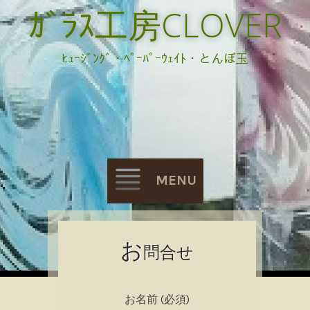
ｶﾞﾗｽ工房CLOVER
ﾋｭｰｼﾞﾝｸﾞ・ﾍﾟｰﾊﾟｰｳｪｲﾄ・とんぼ玉
MENU
Skip
お
問合せ
to
content
お名前 (必須)