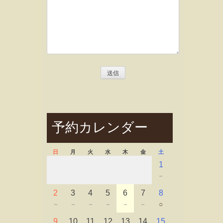
予約カレンダー
日
月
火
水
木
金
土
1
－
2
3
4
5
6
7
8
－
－
－
－
－
－
○
9
10
11
12
13
14
15