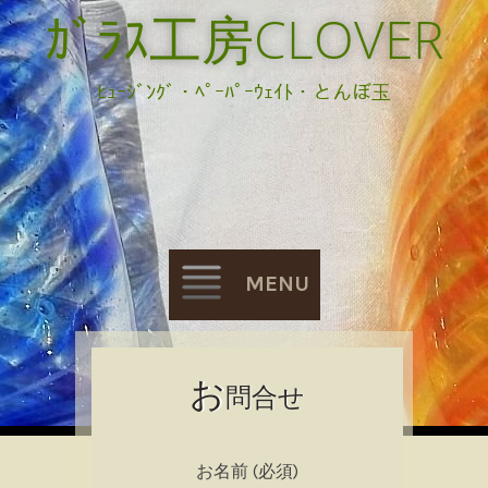
ｶﾞﾗｽ工房CLOVER
ﾋｭｰｼﾞﾝｸﾞ・ﾍﾟｰﾊﾟｰｳｪｲﾄ・とんぼ玉
MENU
Skip
お
問合せ
to
content
お名前 (必須)