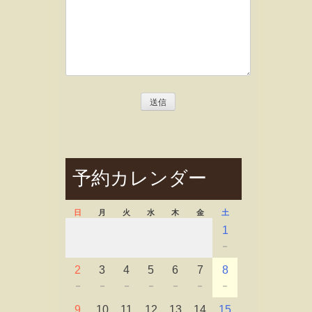
予約カレンダー
日
月
火
水
木
金
土
1
－
2
3
4
5
6
7
8
－
－
－
－
－
－
－
9
10
11
12
13
14
15