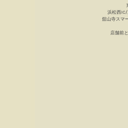
浜松西IC
舘山寺スマ
店舗前