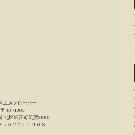
ス工房クローバー
〒431-1305
市北区細江町気賀3880
０５３（５２２）１９６８