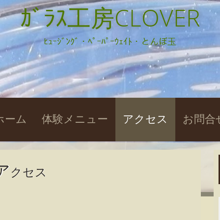
ｶﾞﾗｽ工房CLOVER
ﾋｭｰｼﾞﾝｸﾞ・ﾍﾟｰﾊﾟｰｳｪｲﾄ・とんぼ玉
kip
ホーム
体験メニュー
アクセス
お問合
o
ontent
ア
クセス