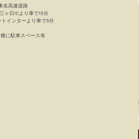
東名高速道路
/三ヶ日ICより車で15分
ートインターより車で5分
と横に駐車スペース有