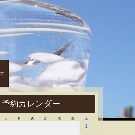
せ
予約カレンダー
日
月
火
水
木
金
土
1
－