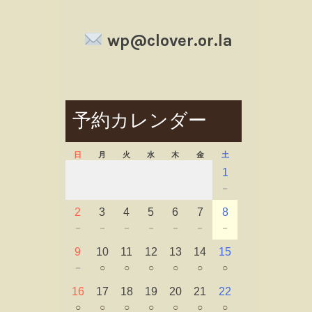
wp@clover.or.la
予約カレンダー
日
月
火
水
木
金
土
1
－
2
3
4
5
6
7
8
－
－
－
－
－
－
－
9
10
11
12
13
14
15
－
○
○
○
○
○
○
16
17
18
19
20
21
22
○
○
○
○
○
○
○