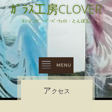
ｶﾞﾗｽ工房CLOVER
ﾋｭｰｼﾞﾝｸﾞ・ﾍﾟｰﾊﾟｰｳｪｲﾄ・とんぼ玉
MENU
Skip
ア
クセス
to
content