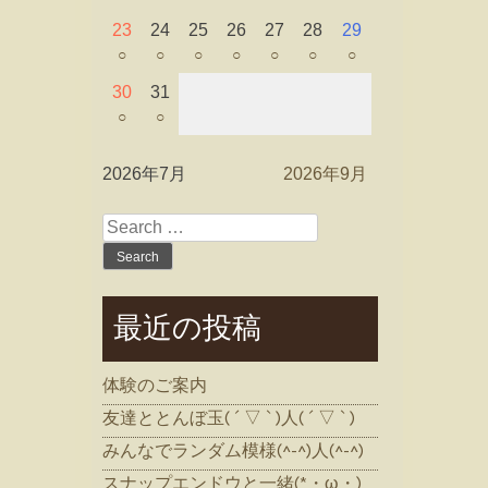
23
24
25
26
27
28
29
○
○
○
○
○
○
○
30
31
○
○
2026年7月
2026年9月
Search
for:
最近の投稿
体験のご案内
友達ととんぼ玉( ´ ▽ ` )人( ´ ▽ ` )
みんなでランダム模様(^-^)人(^-^)
スナップエンドウと一緒(*・ω・)