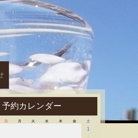
せ
予約カレンダー
日
月
火
水
木
金
土
1
－