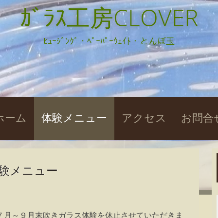
ｶﾞﾗｽ工房CLOVER
ﾋｭｰｼﾞﾝｸﾞ・ﾍﾟｰﾊﾟｰｳｪｲﾄ・とんぼ玉
kip
ホーム
体験メニュー
アクセス
お問合
o
ontent
験メニュー
７月～９月末吹きガラス体験を休止させていただきま