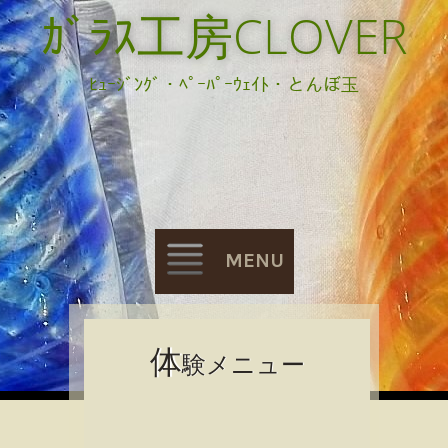
ｶﾞﾗｽ工房CLOVER
ﾋｭｰｼﾞﾝｸﾞ・ﾍﾟｰﾊﾟｰｳｪｲﾄ・とんぼ玉
MENU
Skip
体
験メニュー
to
content