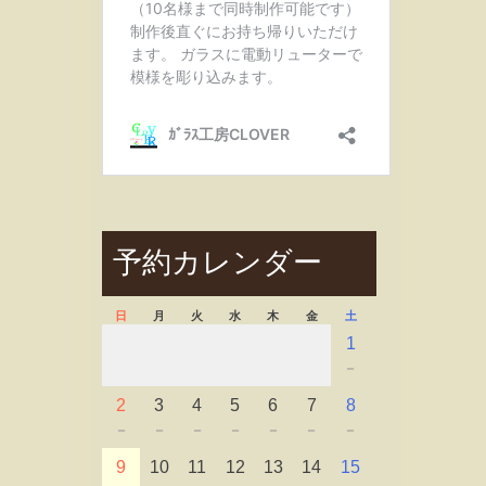
予約カレンダー
日
月
火
水
木
金
土
1
－
2
3
4
5
6
7
8
－
－
－
－
－
－
－
9
10
11
12
13
14
15