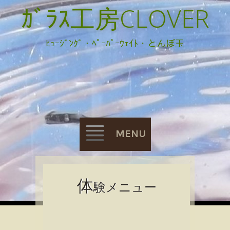
ｶﾞﾗｽ工房CLOVER
ﾋｭｰｼﾞﾝｸﾞ・ﾍﾟｰﾊﾟｰｳｪｲﾄ・とんぼ玉
MENU
Skip
体
験メニュー
to
content