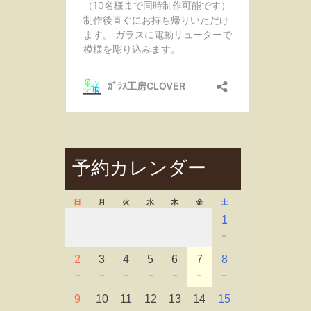
予約カレンダー
日
月
火
水
木
金
土
1
－
2
3
4
5
6
7
8
－
－
－
－
－
－
－
9
10
11
12
13
14
15