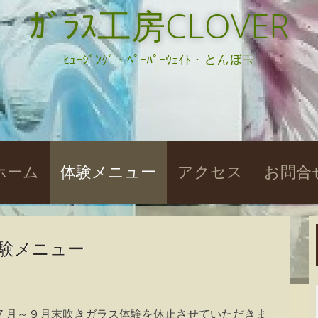
ｶﾞﾗｽ工房CLOVER
ﾋｭｰｼﾞﾝｸﾞ・ﾍﾟｰﾊﾟｰｳｪｲﾄ・とんぼ玉
kip
ホーム
体験メニュー
アクセス
お問合
o
ontent
験メニュー
７月～９月末吹きガラス体験を休止させていただきま