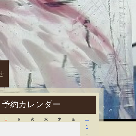
せ
予約カレンダー
日
月
火
水
木
金
土
1
－