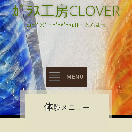
ｶﾞﾗｽ工房CLOVER
ﾋｭｰｼﾞﾝｸﾞ・ﾍﾟｰﾊﾟｰｳｪｲﾄ・とんぼ玉
MENU
Skip
体
験メニュー
to
content