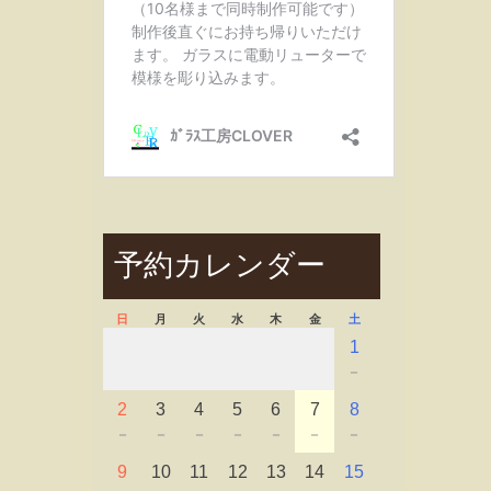
予約カレンダー
日
月
火
水
木
金
土
1
－
2
3
4
5
6
7
8
－
－
－
－
－
－
－
9
10
11
12
13
14
15