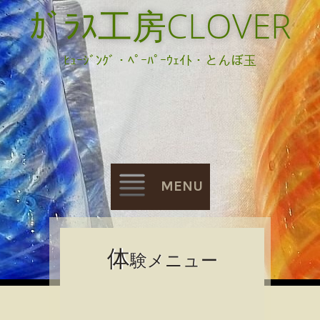
ｶﾞﾗｽ工房CLOVER
ﾋｭｰｼﾞﾝｸﾞ・ﾍﾟｰﾊﾟｰｳｪｲﾄ・とんぼ玉
MENU
Skip
体
験メニュー
to
content