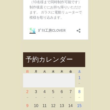
予約カレンダー
日
月
火
水
木
金
土
1
－
2
3
4
5
6
7
8
－
－
－
－
－
－
－
9
10
11
12
13
14
15