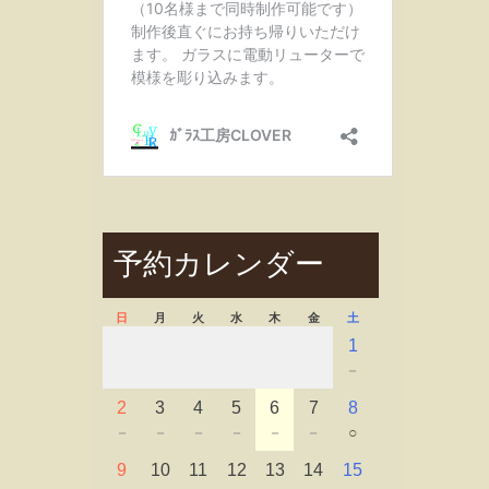
予約カレンダー
日
月
火
水
木
金
土
1
－
2
3
4
5
6
7
8
－
－
－
－
－
－
○
9
10
11
12
13
14
15