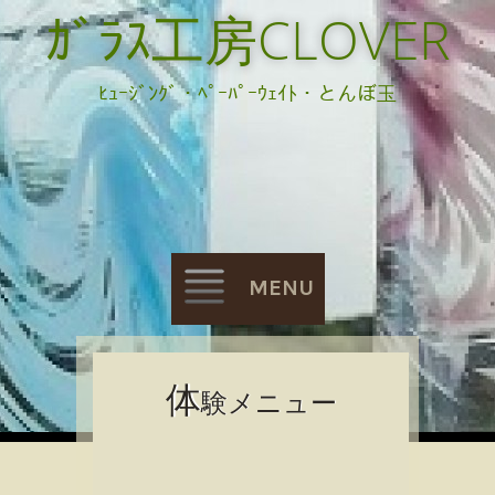
ｶﾞﾗｽ工房CLOVER
ﾋｭｰｼﾞﾝｸﾞ・ﾍﾟｰﾊﾟｰｳｪｲﾄ・とんぼ玉
MENU
Skip
体
験メニュー
to
content