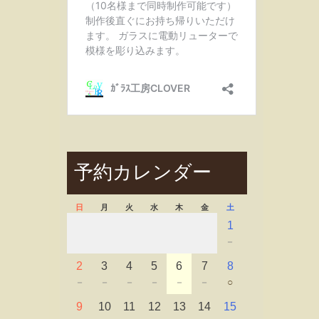
予約カレンダー
日
月
火
水
木
金
土
1
－
2
3
4
5
6
7
8
－
－
－
－
－
－
○
9
10
11
12
13
14
15