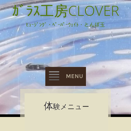
ｶﾞﾗｽ工房CLOVER
ﾋｭｰｼﾞﾝｸﾞ・ﾍﾟｰﾊﾟｰｳｪｲﾄ・とんぼ玉
MENU
Skip
体
験メニュー
to
content