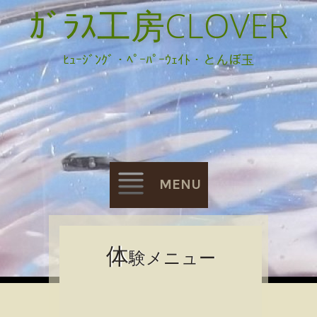
ｶﾞﾗｽ工房CLOVER
ﾋｭｰｼﾞﾝｸﾞ・ﾍﾟｰﾊﾟｰｳｪｲﾄ・とんぼ玉
MENU
Skip
体
験メニュー
to
content