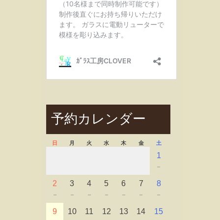
予約カレンダー
日
月
火
水
木
金
土
1
－
2
3
4
5
6
7
8
－
－
－
－
－
－
－
9
10
11
12
13
14
15