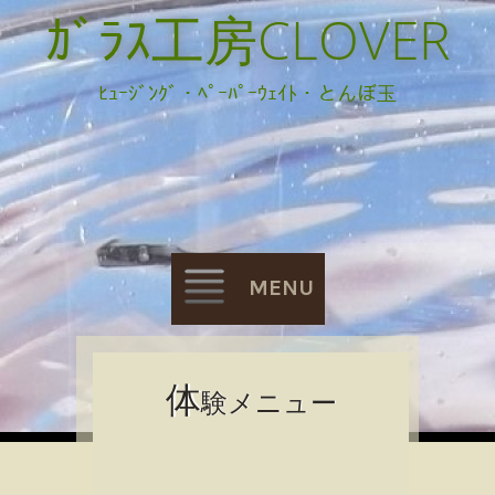
ｶﾞﾗｽ工房CLOVER
ﾋｭｰｼﾞﾝｸﾞ・ﾍﾟｰﾊﾟｰｳｪｲﾄ・とんぼ玉
MENU
Skip
体
験メニュー
to
content