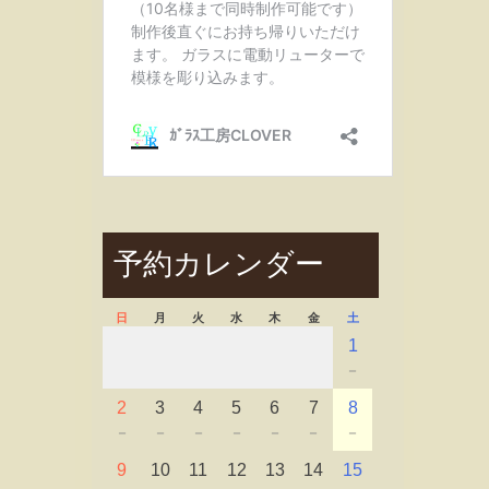
予約カレンダー
日
月
火
水
木
金
土
1
－
2
3
4
5
6
7
8
－
－
－
－
－
－
－
9
10
11
12
13
14
15