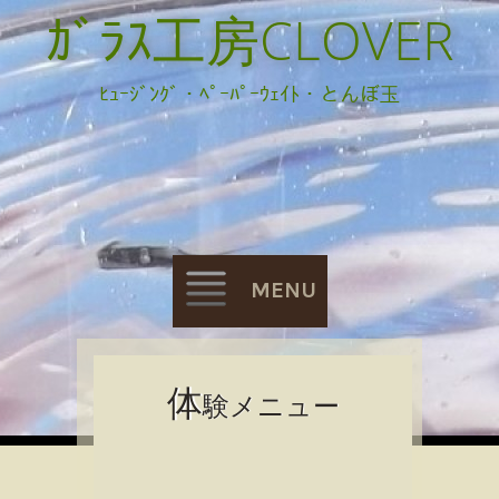
ｶﾞﾗｽ工房CLOVER
ﾋｭｰｼﾞﾝｸﾞ・ﾍﾟｰﾊﾟｰｳｪｲﾄ・とんぼ玉
MENU
Skip
体
験メニュー
to
content