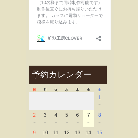
予約カレンダー
日
月
火
水
木
金
土
1
－
2
3
4
5
6
7
8
－
－
－
－
－
－
－
9
10
11
12
13
14
15