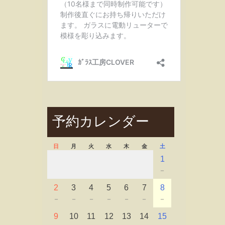
予約カレンダー
日
月
火
水
木
金
土
1
－
2
3
4
5
6
7
8
－
－
－
－
－
－
－
9
10
11
12
13
14
15