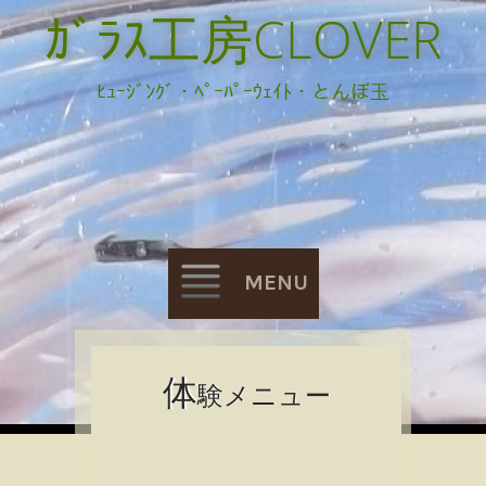
ｶﾞﾗｽ工房CLOVER
ﾋｭｰｼﾞﾝｸﾞ・ﾍﾟｰﾊﾟｰｳｪｲﾄ・とんぼ玉
MENU
Skip
体
験メニュー
to
content