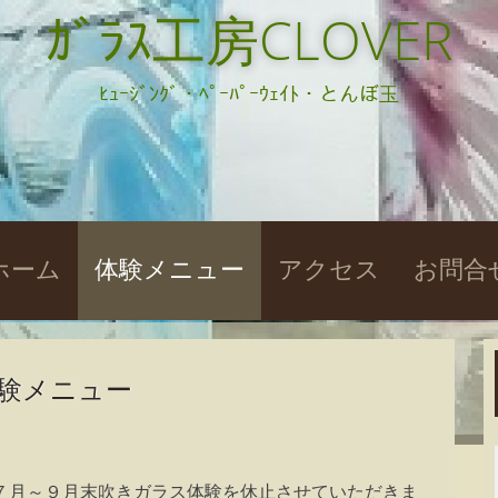
ｶﾞﾗｽ工房CLOVER
ﾋｭｰｼﾞﾝｸﾞ・ﾍﾟｰﾊﾟｰｳｪｲﾄ・とんぼ玉
kip
ホーム
体験メニュー
アクセス
お問合
o
ontent
験メニュー
７月～９月末吹きガラス体験を休止させていただきま