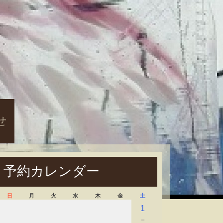
せ
予約カレンダー
日
月
火
水
木
金
土
1
－