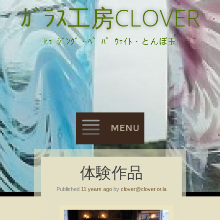
ｶﾞﾗｽ工房CLOVER
ﾋｭｰｼﾞﾝｸﾞ・ﾍﾟｰﾊﾟｰｳｪｲﾄ・とんぼ玉
MENU
Skip
体験作品
to
Published
11 years ago
by
clover@clover.or.la
content