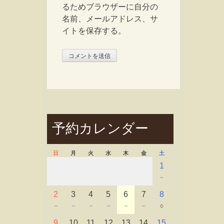
るためブラウザーに自分の
名前、メールアドレス、サ
イトを保存する。
予約カレンダー
日
月
火
水
木
金
土
1
－
2
3
4
5
6
7
8
－
－
－
－
－
－
○
9
10
11
12
13
14
15