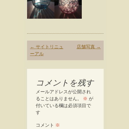
Post
←
サイトリニュ
店舗写真
→
navigation
ーアル
コメントを残す
メールアドレスが公開され
ることはありません。
※
が
付いている欄は必須項目で
す
コメント
※