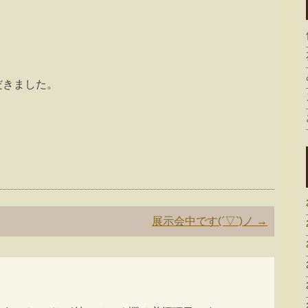
だきました。
。
展示会中です(´▽`)ノ
→