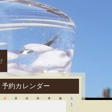
せ
予約カレンダー
日
月
火
水
木
金
土
1
－