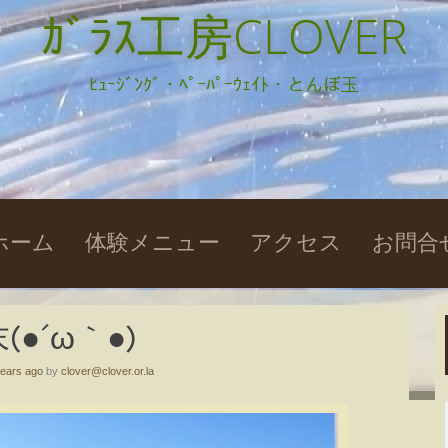
ｶﾞﾗｽ工房CLOVER
ﾋｭｰｼﾞﾝｸﾞ・ﾍﾟｰﾊﾟｰｳｪｲﾄ・とんぼ玉
kip
ホーム
体験メニュー
アクセス
お問合
o
ontent
(●´ω｀●)
years ago
by
clover@clover.or.la