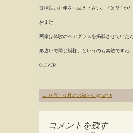
皆様良いお年をお迎え下さい。ヾ(o´∀｀o)ﾉ
おまけ
画像は体験のペアグラスを掲載させていた
形違いで同じ模様、というのも素敵ですね
CLOVER
Post
←
９月１０月のお知らせ(@o@ !!
navigation
コメントを残す