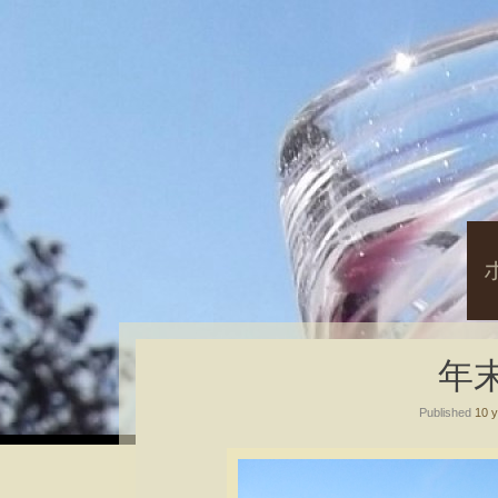
S
t
c
年末
Published
10 