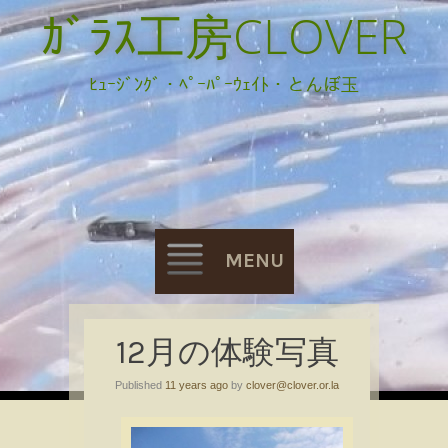
ｶﾞﾗｽ工房CLOVER
ﾋｭｰｼﾞﾝｸﾞ・ﾍﾟｰﾊﾟｰｳｪｲﾄ・とんぼ玉
MENU
Skip
12月の体験写真
to
Published
11 years ago
by
clover@clover.or.la
content