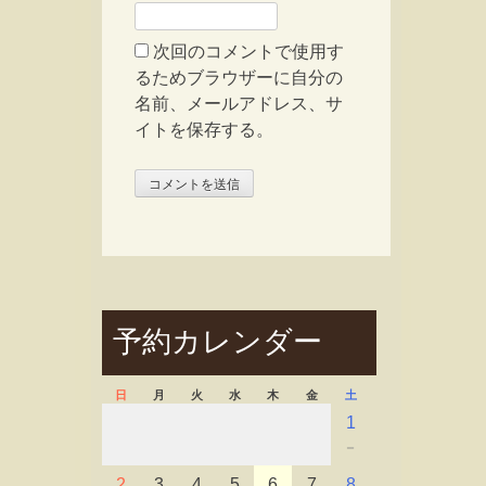
次回のコメントで使用す
るためブラウザーに自分の
名前、メールアドレス、サ
イトを保存する。
予約カレンダー
日
月
火
水
木
金
土
1
－
2
3
4
5
6
7
8