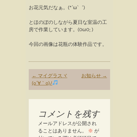
お花元気だなぁ。(*´ω`゛)
とほのぼのしながら夏日な室温の工
房で作業しています。(OωO; )
今回の画像は花瓶の体験作品です。
Post
←
マイグラスヾ
お知らせ
→
navigation
(o´∀｀o)ﾉ
コメントを残す
メールアドレスが公開され
ることはありません。
※
が