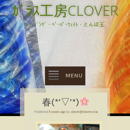
ｶﾞﾗｽ工房CLOVER
ﾋｭｰｼﾞﾝｸﾞ・ﾍﾟｰﾊﾟｰｳｪｲﾄ・とんぼ玉
MENU
Skip
春(*’▽’*)
to
Published
8 years ago
by
clover@clover.or.la
content