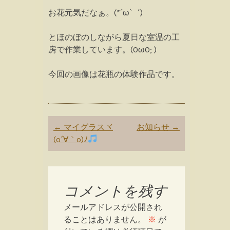
お花元気だなぁ。(*´ω`゛)
とほのぼのしながら夏日な室温の工
房で作業しています。(OωO; )
今回の画像は花瓶の体験作品です。
Post
←
マイグラスヾ
お知らせ
→
navigation
(o´∀｀o)ﾉ
コメントを残す
メールアドレスが公開され
ることはありません。
※
が