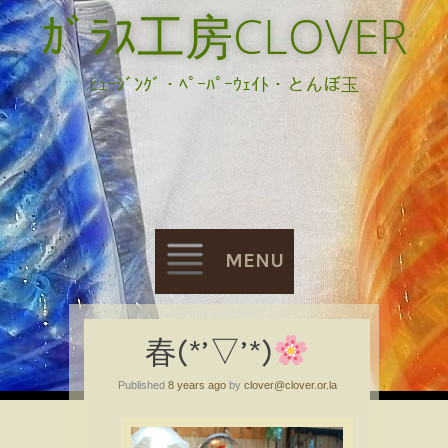
ｶﾞﾗｽ工房CLOVER
ﾋｭｰｼﾞﾝｸﾞ・ﾍﾟｰﾊﾟｰｳｪｲﾄ・とんぼ玉
MENU
Skip
春(*’▽’*)
to
Published
8 years ago
by
clover@clover.or.la
content