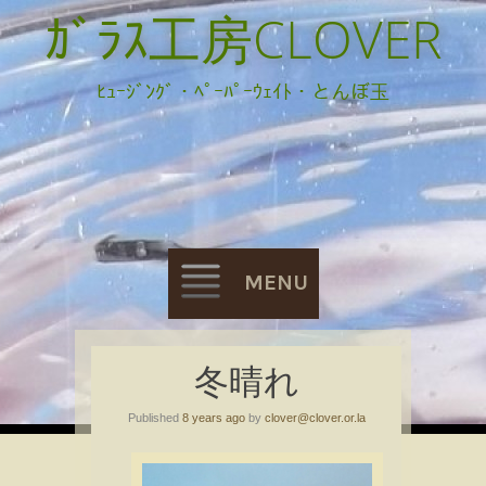
ｶﾞﾗｽ工房CLOVER
ﾋｭｰｼﾞﾝｸﾞ・ﾍﾟｰﾊﾟｰｳｪｲﾄ・とんぼ玉
MENU
Skip
冬晴れ
to
Published
8 years ago
by
clover@clover.or.la
content