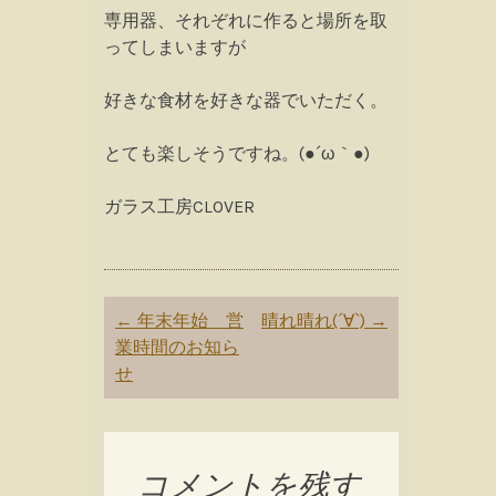
専用器、それぞれに作ると場所を取
ってしまいますが
好きな食材を好きな器でいただく。
とても楽しそうですね。(●´ω｀●)
ガラス工房CLOVER
Post
←
年末年始 営
晴れ晴れ(´∀`)
→
navigation
業時間のお知ら
せ
コメントを残す