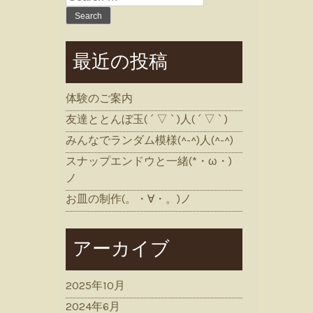
for:
最近の投稿
体験のご案内
友達ととんぼ玉( ´ ▽ ` )人( ´ ▽ ` )
みんなでランダム模様(^-^)人(^-^)
スナップエンドウと一緒(*・ω・)
ノ
お皿の制作(。・∀・。)ノ
アーカイブ
2025年10月
2024年6月