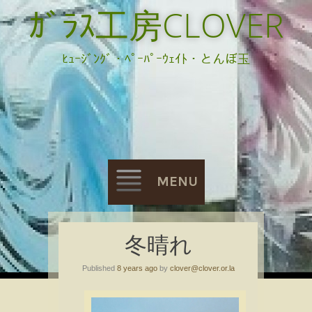
ｶﾞﾗｽ工房CLOVER
ﾋｭｰｼﾞﾝｸﾞ・ﾍﾟｰﾊﾟｰｳｪｲﾄ・とんぼ玉
MENU
Skip
冬晴れ
to
Published
8 years ago
by
clover@clover.or.la
content