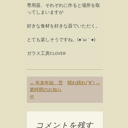
専用器、それぞれに作ると場所を取
ってしまいますが
好きな食材を好きな器でいただく。
とても楽しそうですね。(●´ω｀●)
ガラス工房CLOVER
Post
←
年末年始 営
晴れ晴れ(´∀`)
→
navigation
業時間のお知ら
せ
コメントを残す