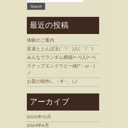
for:
最近の投稿
体験のご案内
友達ととんぼ玉( ´ ▽ ` )人( ´ ▽ ` )
みんなでランダム模様(^-^)人(^-^)
スナップエンドウと一緒(*・ω・)
ノ
お皿の制作(。・∀・。)ノ
アーカイブ
2025年10月
2024年6月