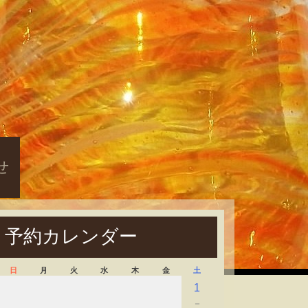
せ
予約カレンダー
日
月
火
水
木
金
土
1
－