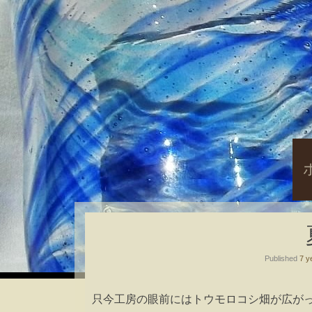
S
t
c
Published
7 y
只今工房の眼前にはトウモロコシ畑が広が