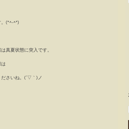
^-^*)
房は真夏状態に突入です。
際は
さいね。(´▽｀)ノ