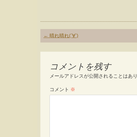
Post
←
晴れ晴れ(´∀`)
navigation
コメントを残す
メールアドレスが公開されることはあ
コメント
※