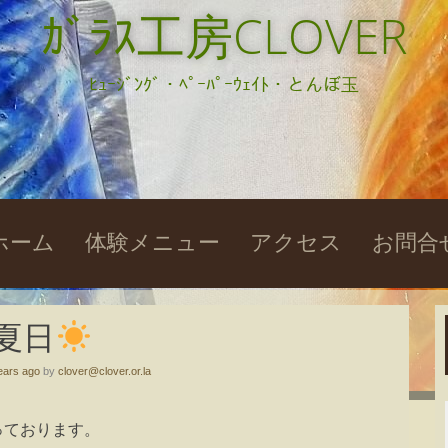
ｶﾞﾗｽ工房CLOVER
ﾋｭｰｼﾞﾝｸﾞ・ﾍﾟｰﾊﾟｰｳｪｲﾄ・とんぼ玉
kip
ホーム
体験メニュー
アクセス
お問合
o
ontent
夏日
ears ago
by
clover@clover.or.la
っております。