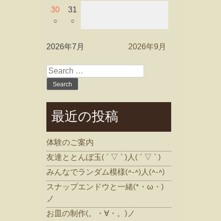
30
31
○
○
2026年7月
2026年9月
Search
for:
最近の投稿
体験のご案内
友達ととんぼ玉( ´ ▽ ` )人( ´ ▽ ` )
みんなでランダム模様(^-^)人(^-^)
スナップエンドウと一緒(*・ω・)
ノ
お皿の制作(。・∀・。)ノ