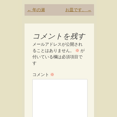
Post
←
年の瀬
お皿です。
→
navigation
コメントを残す
メールアドレスが公開され
ることはありません。
※
が
付いている欄は必須項目で
す
コメント
※