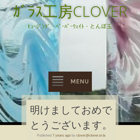
ｶﾞﾗｽ工房CLOVER
ﾋｭｰｼﾞﾝｸﾞ・ﾍﾟｰﾊﾟｰｳｪｲﾄ・とんぼ玉
MENU
Skip
明けましておめで
to
とうございます。
content
Published
7 years ago
by
clover@clover.or.la