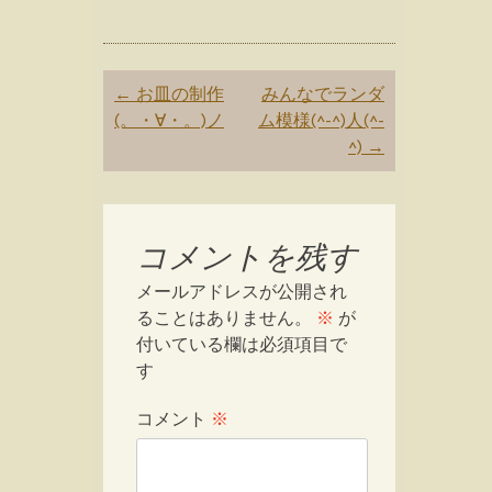
Post
←
お皿の制作
みんなでランダ
navigation
(。・∀・。)ノ
ム模様(^-^)人(^-
^)
→
コメントを残す
メールアドレスが公開され
ることはありません。
※
が
付いている欄は必須項目で
す
コメント
※