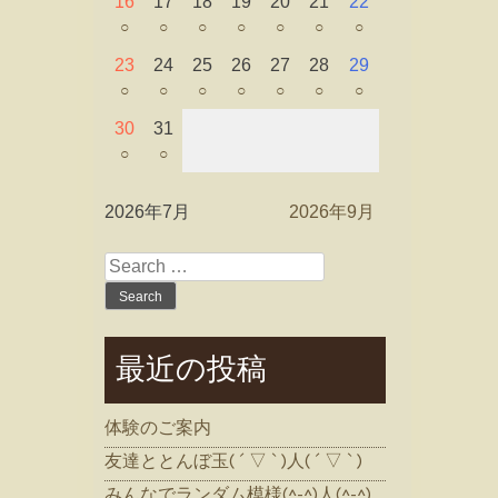
16
17
18
19
20
21
22
○
○
○
○
○
○
○
23
24
25
26
27
28
29
○
○
○
○
○
○
○
30
31
○
○
2026年7月
2026年9月
Search
for:
最近の投稿
体験のご案内
友達ととんぼ玉( ´ ▽ ` )人( ´ ▽ ` )
みんなでランダム模様(^-^)人(^-^)