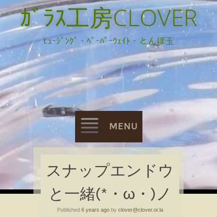
ｶﾞﾗｽ工房CLOVER
ﾋｭｰｼﾞﾝｸﾞ・ﾍﾟｰﾊﾟｰｳｪｲﾄ・とんぼ玉
MENU
Skip
スナップエンドウ
to
と一緒(*・ω・)ノ
content
Published
6 years ago
by
clover@clover.or.la