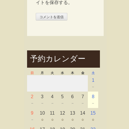
イトを保存する。
予約カレンダー
日
月
火
水
木
金
土
1
－
2
3
4
5
6
7
8
－
－
－
－
－
－
－
9
10
11
12
13
14
15
－
○
○
○
○
○
○