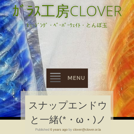
ｶﾞﾗｽ工房CLOVER
ﾋｭｰｼﾞﾝｸﾞ・ﾍﾟｰﾊﾟｰｳｪｲﾄ・とんぼ玉
MENU
Skip
スナップエンドウ
to
と一緒(*・ω・)ノ
content
Published
6 years ago
by
clover@clover.or.la