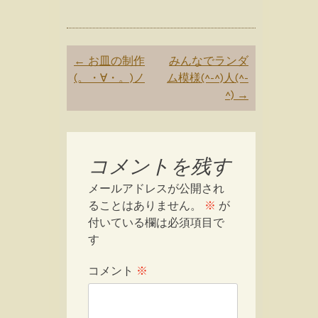
Post
←
お皿の制作
みんなでランダ
navigation
(。・∀・。)ノ
ム模様(^-^)人(^-
^)
→
コメントを残す
メールアドレスが公開され
ることはありません。
※
が
付いている欄は必須項目で
す
コメント
※