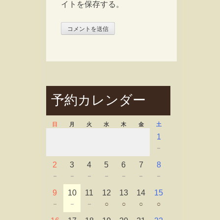
イトを保存する。
予約カレンダー
日
月
火
水
木
金
土
1
－
2
3
4
5
6
7
8
－
－
－
－
－
－
－
9
10
11
12
13
14
15
－
－
－
○
○
○
○