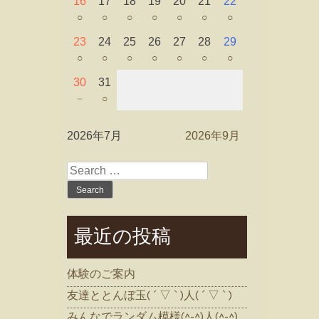
16
17
18
19
20
21
22
○
○
○
○
○
○
○
23
24
25
26
27
28
29
○
○
○
○
○
○
○
30
31
－
○
2026年7月
2026年9月
Search
for:
最近の投稿
体験のご案内
友達ととんぼ玉( ´ ▽ ` )人( ´ ▽ ` )
みんなでランダム模様(^-^)人(^-^)