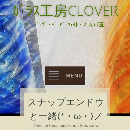
ｶﾞﾗｽ工房CLOVER
ﾋｭｰｼﾞﾝｸﾞ・ﾍﾟｰﾊﾟｰｳｪｲﾄ・とんぼ玉
MENU
Skip
スナップエンドウ
to
と一緒(*・ω・)ノ
content
Published
6 years ago
by
clover@clover.or.la