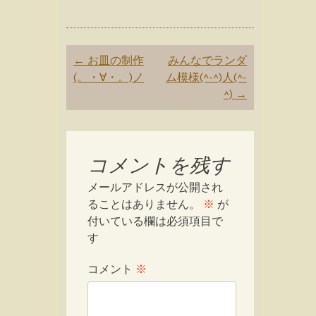
Post
←
お皿の制作
みんなでランダ
navigation
(。・∀・。)ノ
ム模様(^-^)人(^-
^)
→
コメントを残す
メールアドレスが公開され
ることはありません。
※
が
付いている欄は必須項目で
す
コメント
※