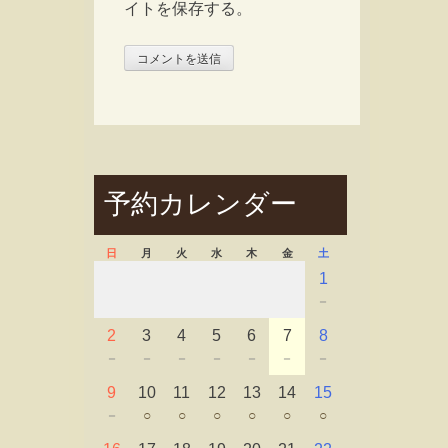
イトを保存する。
予約カレンダー
日
月
火
水
木
金
土
1
－
2
3
4
5
6
7
8
－
－
－
－
－
－
－
9
10
11
12
13
14
15
－
○
○
○
○
○
○