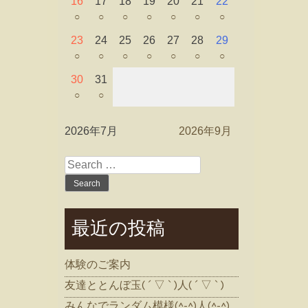
16
17
18
19
20
21
22
○
○
○
○
○
○
○
23
24
25
26
27
28
29
○
○
○
○
○
○
○
30
31
○
○
2026年7月
2026年9月
Search
for:
最近の投稿
体験のご案内
友達ととんぼ玉( ´ ▽ ` )人( ´ ▽ ` )
みんなでランダム模様(^-^)人(^-^)