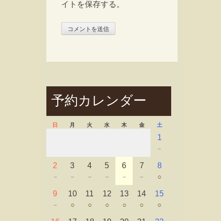
イトを保存する。
予約カレンダー
日
月
火
水
木
金
土
1
－
2
3
4
5
6
7
8
－
－
－
－
－
－
○
9
10
11
12
13
14
15
－
○
○
○
○
○
○