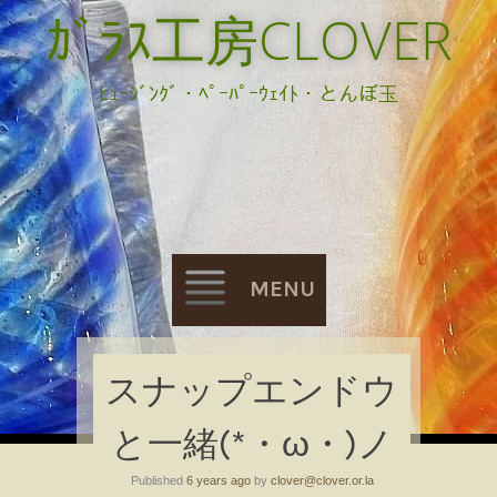
ｶﾞﾗｽ工房CLOVER
ﾋｭｰｼﾞﾝｸﾞ・ﾍﾟｰﾊﾟｰｳｪｲﾄ・とんぼ玉
MENU
Skip
スナップエンドウ
to
と一緒(*・ω・)ノ
content
Published
6 years ago
by
clover@clover.or.la