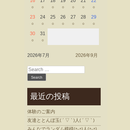
16
17
18
19
20
21
22
○
○
○
○
○
○
○
23
24
25
26
27
28
29
○
○
○
○
○
○
○
30
31
○
○
2026年7月
2026年9月
Search
for:
最近の投稿
体験のご案内
友達ととんぼ玉( ´ ▽ ` )人( ´ ▽ ` )
みんなでランダム模様(^-^)人(^-^)