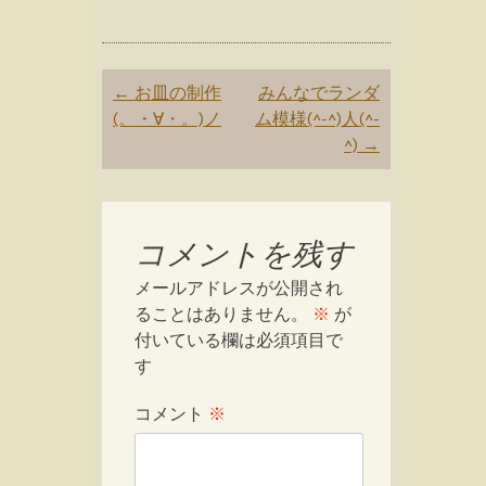
Post
←
お皿の制作
みんなでランダ
navigation
(。・∀・。)ノ
ム模様(^-^)人(^-
^)
→
コメントを残す
メールアドレスが公開され
ることはありません。
※
が
付いている欄は必須項目で
す
コメント
※