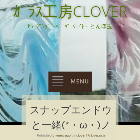
ｶﾞﾗｽ工房CLOVER
ﾋｭｰｼﾞﾝｸﾞ・ﾍﾟｰﾊﾟｰｳｪｲﾄ・とんぼ玉
MENU
Skip
スナップエンドウ
to
と一緒(*・ω・)ノ
content
Published
6 years ago
by
clover@clover.or.la