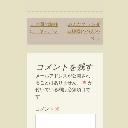
Post
←
お皿の制作
みんなでランダ
navigation
(。・∀・。)ノ
ム模様(^-^)人(^-
^)
→
コメントを残す
メールアドレスが公開され
ることはありません。
※
が
付いている欄は必須項目で
す
コメント
※