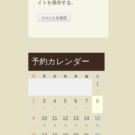
イトを保存する。
予約カレンダー
日
月
火
水
木
金
土
1
－
2
3
4
5
6
7
8
－
－
－
－
－
－
－
9
10
11
12
13
14
15
－
○
○
○
○
○
○