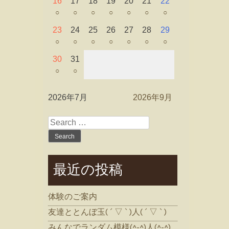
16
17
18
19
20
21
22
○
○
○
○
○
○
○
23
24
25
26
27
28
29
○
○
○
○
○
○
○
30
31
○
○
2026年7月
2026年9月
Search
for:
最近の投稿
体験のご案内
友達ととんぼ玉( ´ ▽ ` )人( ´ ▽ ` )
みんなでランダム模様(^-^)人(^-^)