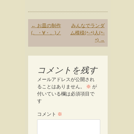
Post
←
お皿の制作
みんなでランダ
navigation
(。・∀・。)ノ
ム模様(^-^)人(^-
^)
→
コメントを残す
メールアドレスが公開され
ることはありません。
※
が
付いている欄は必須項目で
す
コメント
※