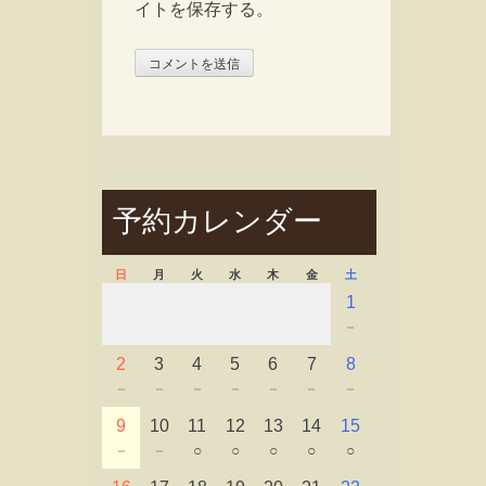
イトを保存する。
予約カレンダー
日
月
火
水
木
金
土
1
－
2
3
4
5
6
7
8
－
－
－
－
－
－
－
9
10
11
12
13
14
15
－
－
○
○
○
○
○