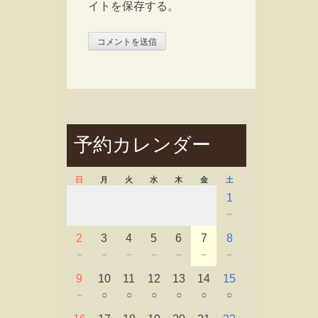
イトを保存する。
予約カレンダー
日
月
火
水
木
金
土
1
－
2
3
4
5
6
7
8
－
－
－
－
－
－
－
9
10
11
12
13
14
15
－
○
○
○
○
○
○