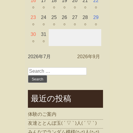
16
17
18
19
20
21
22
○
○
○
○
○
○
○
23
24
25
26
27
28
29
○
○
○
○
○
○
○
30
31
○
○
2026年7月
2026年9月
Search
for:
最近の投稿
体験のご案内
友達ととんぼ玉( ´ ▽ ` )人( ´ ▽ ` )
みんなでランダム模様(^-^)人(^-^)