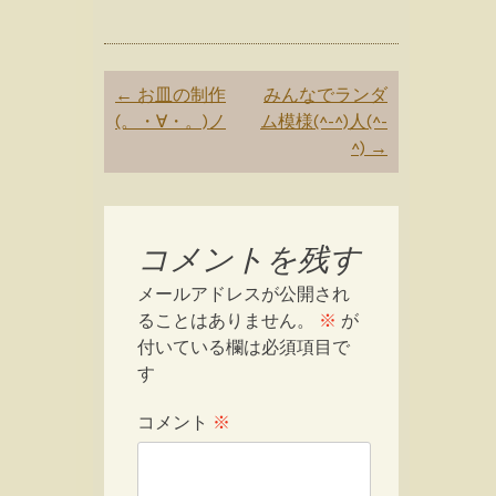
Post
←
お皿の制作
みんなでランダ
navigation
(。・∀・。)ノ
ム模様(^-^)人(^-
^)
→
コメントを残す
メールアドレスが公開され
ることはありません。
※
が
付いている欄は必須項目で
す
コメント
※