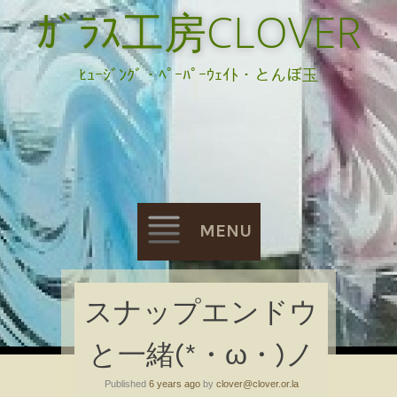
ｶﾞﾗｽ工房CLOVER
ﾋｭｰｼﾞﾝｸﾞ・ﾍﾟｰﾊﾟｰｳｪｲﾄ・とんぼ玉
MENU
Skip
スナップエンドウ
to
と一緒(*・ω・)ノ
content
Published
6 years ago
by
clover@clover.or.la