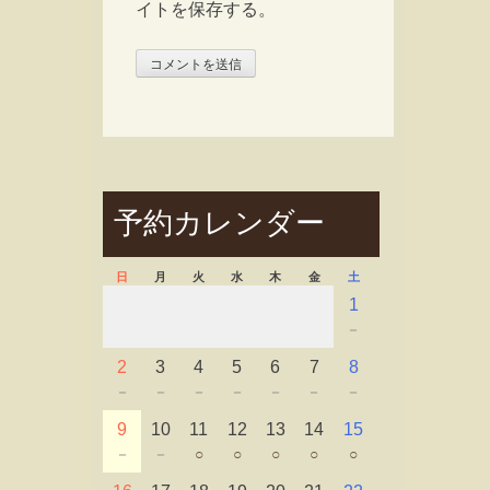
イトを保存する。
予約カレンダー
日
月
火
水
木
金
土
1
－
2
3
4
5
6
7
8
－
－
－
－
－
－
－
9
10
11
12
13
14
15
－
－
○
○
○
○
○