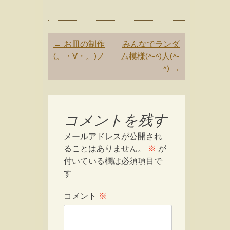
Post
←
お皿の制作
みんなでランダ
navigation
(。・∀・。)ノ
ム模様(^-^)人(^-
^)
→
コメントを残す
メールアドレスが公開され
ることはありません。
※
が
付いている欄は必須項目で
す
コメント
※