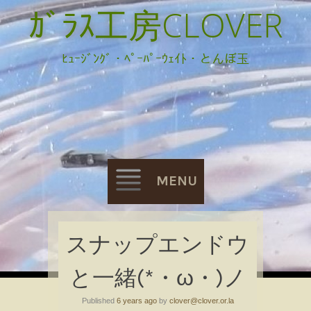
ｶﾞﾗｽ工房CLOVER
ﾋｭｰｼﾞﾝｸﾞ・ﾍﾟｰﾊﾟｰｳｪｲﾄ・とんぼ玉
MENU
Skip
スナップエンドウ
to
と一緒(*・ω・)ノ
content
Published
6 years ago
by
clover@clover.or.la