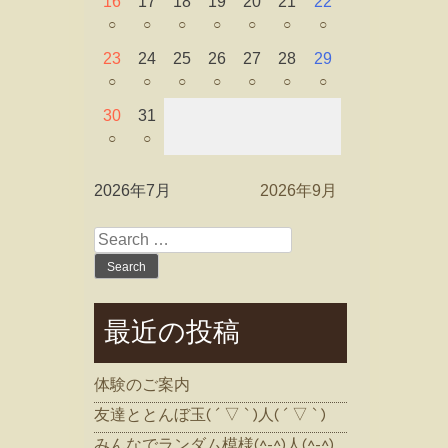
16
17
18
19
20
21
22
○
○
○
○
○
○
○
23
24
25
26
27
28
29
○
○
○
○
○
○
○
30
31
○
○
2026年7月
2026年9月
Search
for:
最近の投稿
体験のご案内
友達ととんぼ玉( ´ ▽ ` )人( ´ ▽ ` )
みんなでランダム模様(^-^)人(^-^)