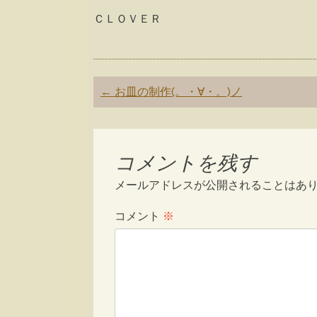
ＣＬＯＶＥＲ
Post
←
お皿の制作(。・∀・。)ノ
navigation
コメントを残す
メールアドレスが公開されることはあ
コメント
※