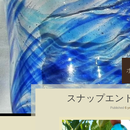
S
t
c
スナップエンド
Published
6 y