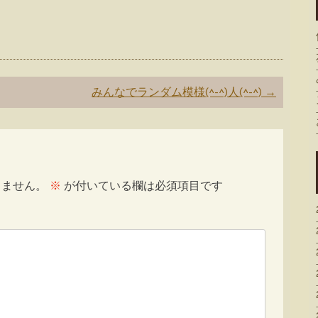
みんなでランダム模様(^-^)人(^-^)
→
りません。
※
が付いている欄は必須項目です