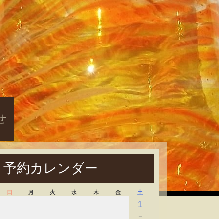
せ
予約カレンダー
日
月
火
水
木
金
土
1
－