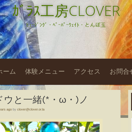
ｶﾞﾗｽ工房CLOVER
ﾋｭｰｼﾞﾝｸﾞ・ﾍﾟｰﾊﾟｰｳｪｲﾄ・とんぼ玉
kip
ホーム
体験メニュー
アクセス
お問合
o
ontent
ウと一緒(*・ω・)ノ
ears ago
by
clover@clover.or.la