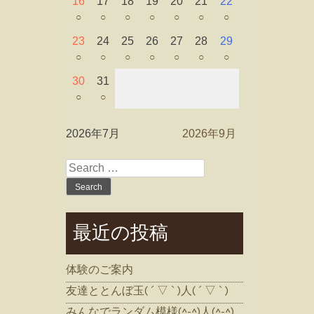
16
17
18
19
20
21
22
○
○
○
○
○
○
○
23
24
25
26
27
28
29
○
○
○
○
○
○
○
30
31
○
○
2026年7月
2026年9月
Search
for:
最近の投稿
体験のご案内
友達ととんぼ玉( ´ ▽ ` )人( ´ ▽ ` )
みんなでランダム模様(^-^)人(^-^)