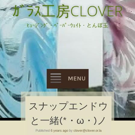
ｶﾞﾗｽ工房CLOVER
ﾋｭｰｼﾞﾝｸﾞ・ﾍﾟｰﾊﾟｰｳｪｲﾄ・とんぼ玉
MENU
Skip
スナップエンドウ
to
と一緒(*・ω・)ノ
content
Published
6 years ago
by
clover@clover.or.la