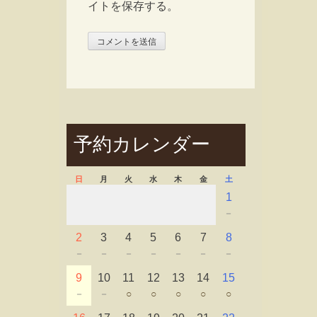
イトを保存する。
予約カレンダー
日
月
火
水
木
金
土
1
－
2
3
4
5
6
7
8
－
－
－
－
－
－
－
9
10
11
12
13
14
15
－
－
○
○
○
○
○