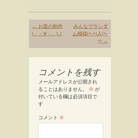
Post
←
お皿の制作
みんなでランダ
navigation
(。・∀・。)ノ
ム模様(^-^)人(^-
^)
→
コメントを残す
メールアドレスが公開され
ることはありません。
※
が
付いている欄は必須項目で
す
コメント
※