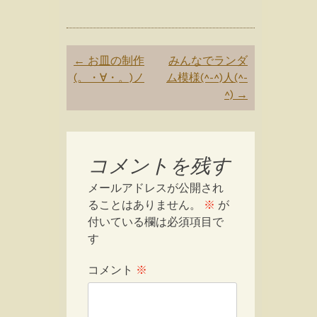
Post
←
お皿の制作
みんなでランダ
navigation
(。・∀・。)ノ
ム模様(^-^)人(^-
^)
→
コメントを残す
メールアドレスが公開され
ることはありません。
※
が
付いている欄は必須項目で
す
コメント
※