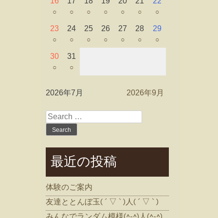
16
17
18
19
20
21
22
○
○
○
○
○
○
○
23
24
25
26
27
28
29
○
○
○
○
○
○
○
30
31
○
○
2026年7月
2026年9月
Search
for:
最近の投稿
体験のご案内
友達ととんぼ玉( ´ ▽ ` )人( ´ ▽ ` )
みんなでランダム模様(^-^)人(^-^)