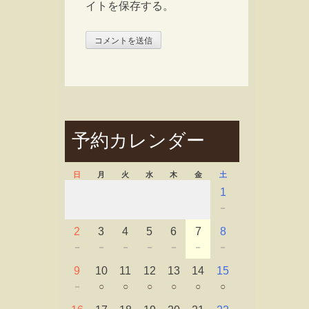
イトを保存する。
予約カレンダー
日
月
火
水
木
金
土
1
－
2
3
4
5
6
7
8
－
－
－
－
－
－
－
9
10
11
12
13
14
15
－
○
○
○
○
○
○