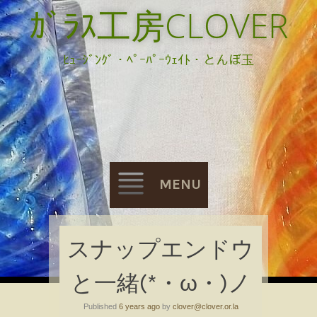
ｶﾞﾗｽ工房CLOVER
ﾋｭｰｼﾞﾝｸﾞ・ﾍﾟｰﾊﾟｰｳｪｲﾄ・とんぼ玉
MENU
Skip
スナップエンドウ
to
と一緒(*・ω・)ノ
content
Published
6 years ago
by
clover@clover.or.la