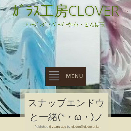
ｶﾞﾗｽ工房CLOVER
ﾋｭｰｼﾞﾝｸﾞ・ﾍﾟｰﾊﾟｰｳｪｲﾄ・とんぼ玉
MENU
Skip
スナップエンドウ
to
と一緒(*・ω・)ノ
content
Published
6 years ago
by
clover@clover.or.la