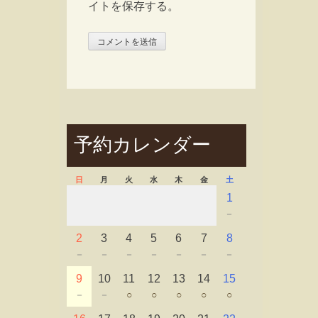
イトを保存する。
予約カレンダー
日
月
火
水
木
金
土
1
－
2
3
4
5
6
7
8
－
－
－
－
－
－
－
9
10
11
12
13
14
15
－
－
○
○
○
○
○