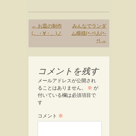
Post
←
お皿の制作
みんなでランダ
navigation
(。・∀・。)ノ
ム模様(^-^)人(^-
^)
→
コメントを残す
メールアドレスが公開され
ることはありません。
※
が
付いている欄は必須項目で
す
コメント
※