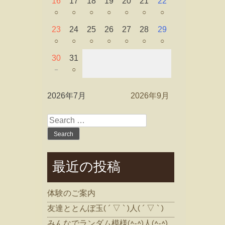
16
17
18
19
20
21
22
○
○
○
○
○
○
○
23
24
25
26
27
28
29
○
○
○
○
○
○
○
30
31
－
○
2026年7月
2026年9月
Search
for:
最近の投稿
体験のご案内
友達ととんぼ玉( ´ ▽ ` )人( ´ ▽ ` )
みんなでランダム模様(^-^)人(^-^)