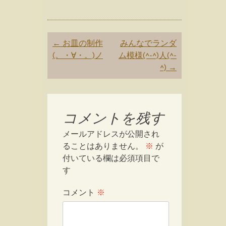
Post
←
お皿の制作
みんなでランダ
navigation
(。・∀・。)ノ
ム模様(^-^)人(^-
^)
→
コメントを残す
メールアドレスが公開され
ることはありません。
※
が
付いている欄は必須項目で
す
コメント
※