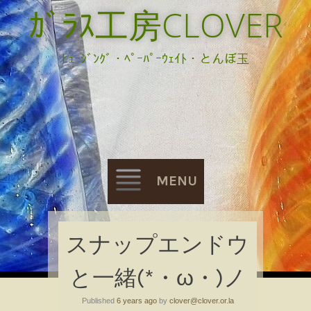
ｶﾞﾗｽ工房CLOVER
ﾋｭｰｼﾞﾝｸﾞ・ﾍﾟｰﾊﾟｰｳｪｲﾄ・とんぼ玉
MENU
Skip
スナップエンドウ
to
と一緒(*・ω・)ノ
content
Published
6 years ago
by
clover@clover.or.la