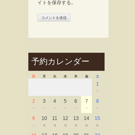
イトを保存する。
予約カレンダー
日
月
火
水
木
金
土
1
－
2
3
4
5
6
7
8
－
－
－
－
－
－
－
9
10
11
12
13
14
15
－
○
○
○
○
○
○