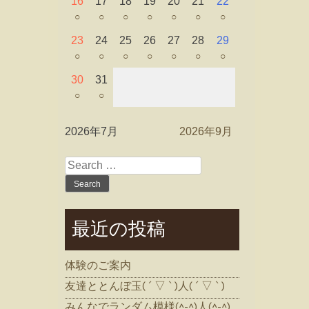
16
17
18
19
20
21
22
○
○
○
○
○
○
○
23
24
25
26
27
28
29
○
○
○
○
○
○
○
30
31
○
○
2026年7月
2026年9月
Search
for:
最近の投稿
体験のご案内
友達ととんぼ玉( ´ ▽ ` )人( ´ ▽ ` )
みんなでランダム模様(^-^)人(^-^)