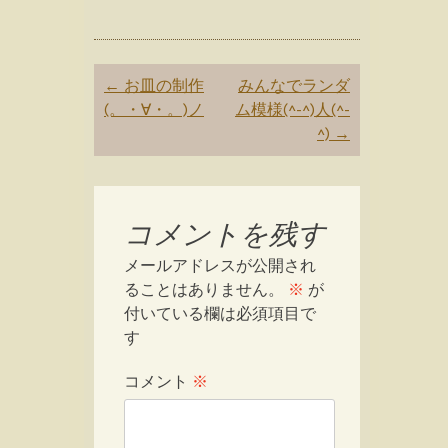
Post
←
お皿の制作
みんなでランダ
navigation
(。・∀・。)ノ
ム模様(^-^)人(^-
^)
→
コメントを残す
メールアドレスが公開され
ることはありません。
※
が
付いている欄は必須項目で
す
コメント
※