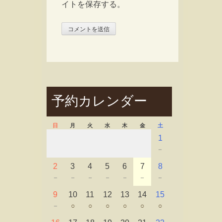
イトを保存する。
予約カレンダー
日
月
火
水
木
金
土
1
－
2
3
4
5
6
7
8
－
－
－
－
－
－
－
9
10
11
12
13
14
15
－
○
○
○
○
○
○