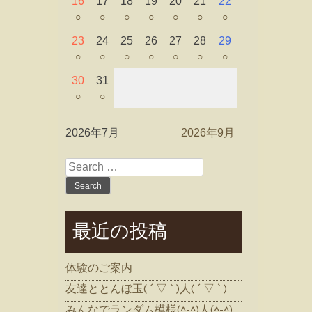
16
17
18
19
20
21
22
○
○
○
○
○
○
○
23
24
25
26
27
28
29
○
○
○
○
○
○
○
30
31
○
○
2026年7月
2026年9月
Search
for:
最近の投稿
体験のご案内
友達ととんぼ玉( ´ ▽ ` )人( ´ ▽ ` )
みんなでランダム模様(^-^)人(^-^)