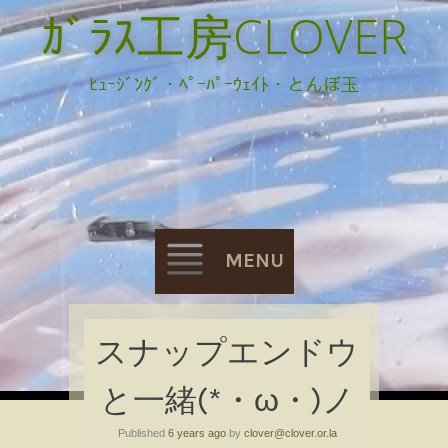
ｶﾞﾗｽ工房CLOVER
ﾋｭｰｼﾞﾝｸﾞ・ﾍﾟｰﾊﾟｰｳｪｲﾄ・とんぼ玉
MENU
Skip
スナップエンドウ
to
と一緒(*・ω・)ノ
content
Published
6 years ago
by
clover@clover.or.la