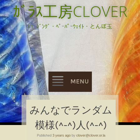
ｶﾞﾗｽ工房CLOVER
ﾋｭｰｼﾞﾝｸﾞ・ﾍﾟｰﾊﾟｰｳｪｲﾄ・とんぼ玉
MENU
Skip
みんなでランダム
to
模様(^-^)人(^-^)
content
Published
3 years ago
by
clover@clover.or.la