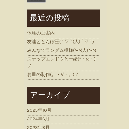
最近の投稿
体験のご案内
友達ととんぼ玉( ´ ▽ ` )人( ´ ▽ ` )
みんなでランダム模様(^-^)人(^-^)
スナップエンドウと一緒(*・ω・)
ノ
お皿の制作(。・∀・。)ノ
アーカイブ
2025年10月
2024年6月
2023年8月