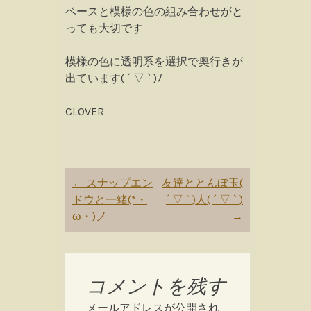
ベースと模様の色の組み合わせがと
っても大切です
模様の色に透明系を選択で奥行きが
出ています( ´ ▽ ` )ﾉ
CLOVER
Post
←
スナップエン
友達ととんぼ玉(
navigation
ドウと一緒(*・
´ ▽ ` )人( ´ ▽ ` )
ω・)ノ
→
コメントを残す
メールアドレスが公開され