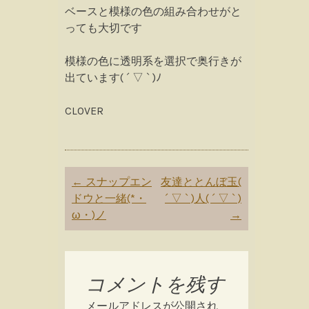
ベースと模様の色の組み合わせがと
っても大切です
模様の色に透明系を選択で奥行きが
出ています( ´ ▽ ` )ﾉ
CLOVER
Post
←
スナップエン
友達ととんぼ玉(
navigation
ドウと一緒(*・
´ ▽ ` )人( ´ ▽ ` )
ω・)ノ
→
コメントを残す
メールアドレスが公開され