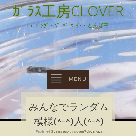
ｶﾞﾗｽ工房CLOVER
ﾋｭｰｼﾞﾝｸﾞ・ﾍﾟｰﾊﾟｰｳｪｲﾄ・とんぼ玉
MENU
Skip
みんなでランダム
to
模様(^-^)人(^-^)
content
Published
3 years ago
by
clover@clover.or.la