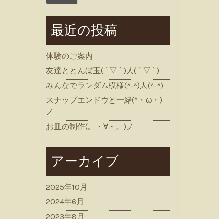
最近の投稿
体験のご案内
友達ととんぼ玉( ´ ▽ ` )人( ´ ▽ ` )
みんなでランダム模様(^-^)人(^-^)
スナップエンドウと一緒(*・ω・)
ノ
お皿の制作(。・∀・。)ノ
アーカイブ
2025年10月
2024年6月
2023年8月