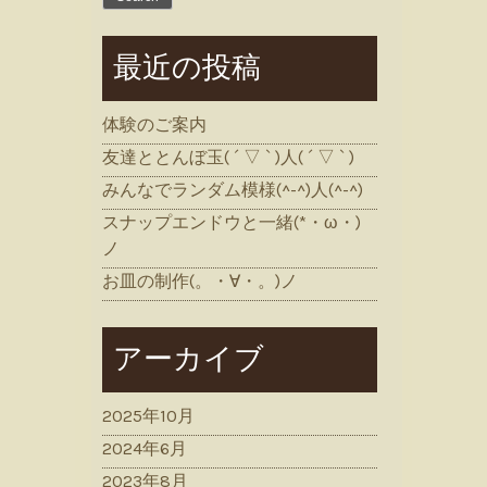
最近の投稿
体験のご案内
友達ととんぼ玉( ´ ▽ ` )人( ´ ▽ ` )
みんなでランダム模様(^-^)人(^-^)
スナップエンドウと一緒(*・ω・)
ノ
お皿の制作(。・∀・。)ノ
アーカイブ
2025年10月
2024年6月
2023年8月