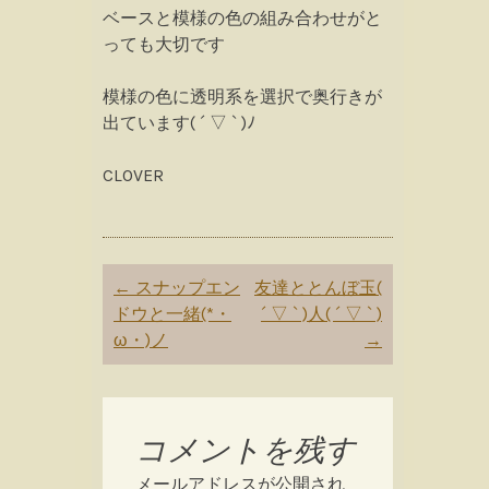
ベースと模様の色の組み合わせがと
っても大切です
模様の色に透明系を選択で奥行きが
出ています( ´ ▽ ` )ﾉ
CLOVER
Post
←
スナップエン
友達ととんぼ玉(
navigation
ドウと一緒(*・
´ ▽ ` )人( ´ ▽ ` )
ω・)ノ
→
コメントを残す
メールアドレスが公開され