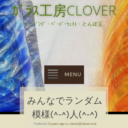
ｶﾞﾗｽ工房CLOVER
ﾋｭｰｼﾞﾝｸﾞ・ﾍﾟｰﾊﾟｰｳｪｲﾄ・とんぼ玉
MENU
Skip
みんなでランダム
to
模様(^-^)人(^-^)
content
Published
3 years ago
by
clover@clover.or.la