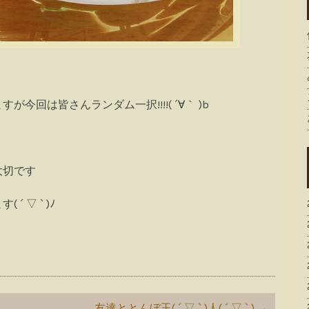
回は皆さんランダム一択!!!!( ´∀｀ )b
大切です
 ▽ ` )ﾉ
友達ととんぼ玉( ´ ▽ ` )人( ´ ▽ ` )
→