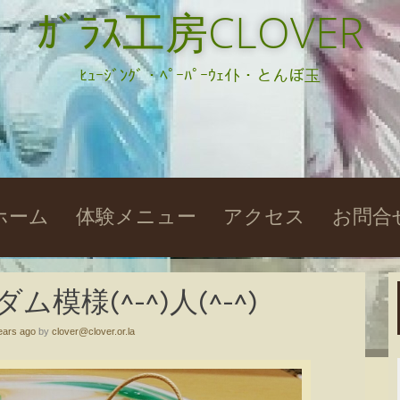
ｶﾞﾗｽ工房CLOVER
ﾋｭｰｼﾞﾝｸﾞ・ﾍﾟｰﾊﾟｰｳｪｲﾄ・とんぼ玉
kip
ホーム
体験メニュー
アクセス
お問合
o
ontent
模様(^-^)人(^-^)
ears ago
by
clover@clover.or.la