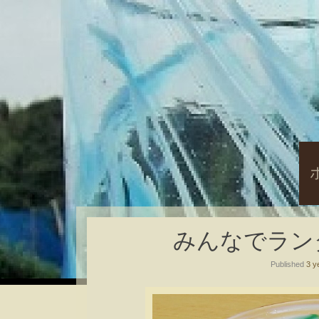
S
t
c
みんなでランダム
Published
3 y