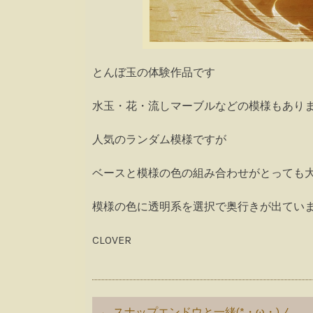
とんぼ玉の体験作品です
水玉・花・流しマーブルなどの模様もありますが今
人気のランダム模様ですが
ベースと模様の色の組み合わせがとっても
模様の色に透明系を選択で奥行きが出ています( ´
CLOVER
Post
←
スナップエンドウと一緒(*・ω・)ノ