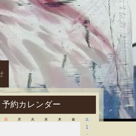
せ
予約カレンダー
日
月
火
水
木
金
土
1
－